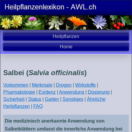
Heilpflanzen
Home
Salbei (
Salvia officinalis
)
Vorkommen
|
Merkmale
|
Drogen
|
Wirkstoffe
|
Pharmakologie
|
Evidenz
|
Anwendung
|
Dosierung
|
Sicherheit
|
Status
|
Garten
|
Sonstiges
|
Ähnliche
Heilpflanzen
|
FAQ
Die medizinisch anerkannte Anwendung von
Salbeiblättern umfasst die innerliche Anwendung bei