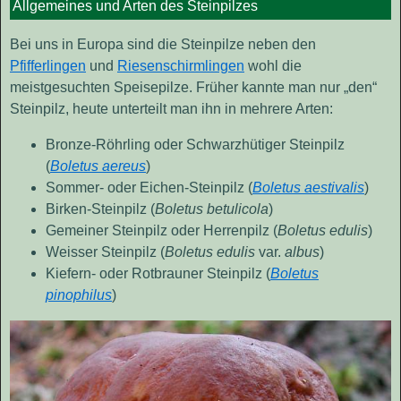
Allgemeines und Arten des Steinpilzes
Bei uns in Europa sind die Steinpilze neben den
Pfifferlingen
und
Riesenschirmlingen
wohl die
meistgesuchten Speisepilze. Früher kannte man nur „den“
Steinpilz, heute unterteilt man ihn in mehrere Arten:
Bronze-Röhrling oder Schwarzhütiger Steinpilz
(
Boletus aereus
)
Sommer- oder Eichen-Steinpilz (
Boletus aestivalis
)
Birken-Steinpilz (
Boletus betulicola
)
Gemeiner Steinpilz oder Herrenpilz (
Boletus edulis
)
Weisser Steinpilz (
Boletus edulis
var.
albus
)
Kiefern- oder Rotbrauner Steinpilz (
Boletus
pinophilus
)