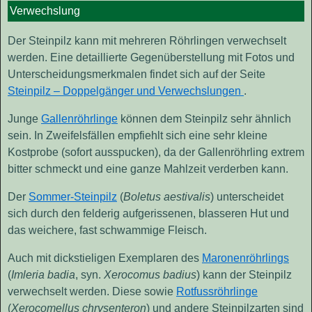
Verwechslung
Der Steinpilz kann mit mehreren Röhrlingen verwechselt
werden. Eine detaillierte Gegenüberstellung mit Fotos und
Unterscheidungsmerkmalen findet sich auf der Seite
Steinpilz – Doppelgänger und Verwechslungen
.
Junge
Gallenröhrlinge
können dem Steinpilz sehr ähnlich
sein. In Zweifelsfällen empfiehlt sich eine sehr kleine
Kostprobe (sofort ausspucken), da der Gallenröhrling extrem
bitter schmeckt und eine ganze Mahlzeit verderben kann.
Der
Sommer-Steinpilz
(
Boletus aestivalis
) unterscheidet
sich durch den felderig aufgerissenen, blasseren Hut und
das weichere, fast schwammige Fleisch.
Auch mit dickstieligen Exemplaren des
Maronenröhrlings
(
Imleria badia
, syn.
Xerocomus badius
) kann der Steinpilz
verwechselt werden. Diese sowie
Rotfussröhrlinge
(
Xerocomellus chrysenteron
) und andere Steinpilzarten sind