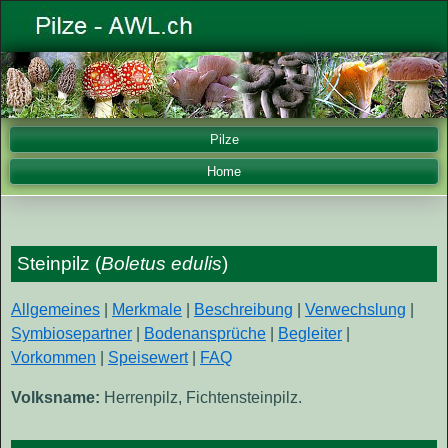
Pilze
Home
Steinpilz (
Boletus edulis
)
Allgemeines
|
Merkmale
|
Beschreibung
|
Verwechslung
|
Symbiosepartner
|
Bodenansprüche
|
Begleiter
|
Vorkommen
|
Speisewert
|
FAQ
Volksname:
Herrenpilz, Fichtensteinpilz.