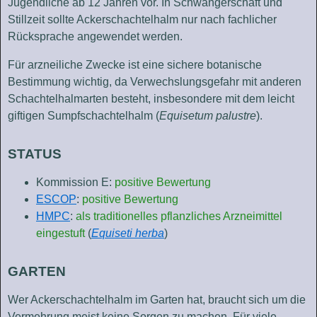
Jugendliche ab 12 Jahren vor. In Schwangerschaft und
Stillzeit sollte Ackerschachtelhalm nur nach fachlicher
Rücksprache angewendet werden.
Für arzneiliche Zwecke ist eine sichere botanische
Bestimmung wichtig, da Verwechslungsgefahr mit anderen
Schachtelhalmarten besteht, insbesondere mit dem leicht
giftigen Sumpfschachtelhalm (
Equisetum palustre
).
STATUS
Kommission E:
positive Bewertung
ESCOP
:
positive Bewertung
HMPC
:
als traditionelles pflanzliches Arzneimittel
eingestuft
(
Equiseti herba
)
GARTEN
Wer Ackerschachtelhalm im Garten hat, braucht sich um die
Vermehrung meist keine Sorgen zu machen. Für viele