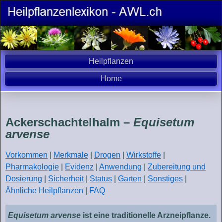
Heilpflanzen
Home
Ackerschachtelhalm –
Equisetum
arvense
Vorkommen
|
Merkmale
|
Drogen
|
Wirkstoffe
|
Pharmakologie
|
Evidenz
|
Anwendung
|
Zubereitung und
Dosierung
|
Sicherheit
|
Status
|
Garten
|
Sonstiges
|
Ähnliche Heilpflanzen
|
FAQ
Equisetum arvense
ist eine traditionelle Arzneipflanze.