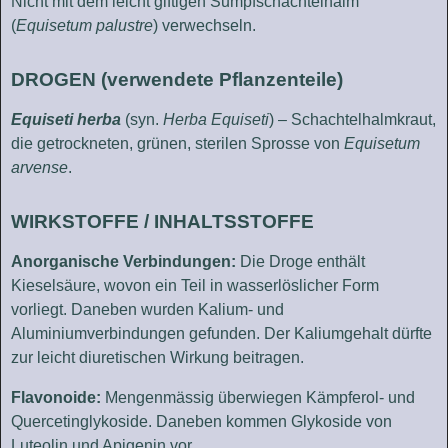
Nicht mit dem leicht giftigen Sumpfschachtelhalm
(
Equisetum palustre
) verwechseln.
DROGEN (verwendete Pflanzenteile)
Equiseti herba
(syn.
Herba Equiseti
) – Schachtelhalmkraut,
die getrockneten, grünen, sterilen Sprosse von
Equisetum
arvense
.
WIRKSTOFFE / INHALTSSTOFFE
Anorganische Verbindungen:
Die Droge enthält
Kieselsäure, wovon ein Teil in wasserlöslicher Form
vorliegt. Daneben wurden Kalium- und
Aluminiumverbindungen gefunden. Der Kaliumgehalt dürfte
zur leicht diuretischen Wirkung beitragen.
Flavonoide:
Mengenmässig überwiegen Kämpferol- und
Quercetinglykoside. Daneben kommen Glykoside von
Luteolin und Apigenin vor.