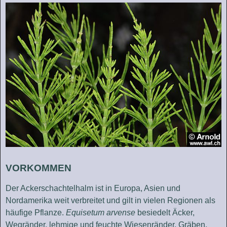
VORKOMMEN
Der Ackerschachtelhalm ist in Europa, Asien und
Nordamerika weit verbreitet und gilt in vielen Regionen als
häufige Pflanze.
Equisetum arvense
besiedelt Äcker,
Wegränder, lehmige und feuchte Wiesenränder, Gräben,