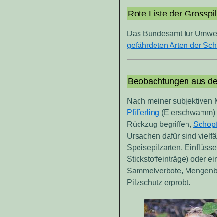
Rote Liste der Grosspi
Das Bundesamt für Umwelt
gefährdeten Arten der Sc
Beobachtungen aus de
Nach meiner subjektiven 
Pfifferling
(Eierschwamm)
Rückzug begriffen,
Schopf
Ursachen dafür sind vielfä
Speisepilzarten, Einflüss
Stickstoffeinträge) oder 
Sammelverbote, Mengenb
Pilzschutz erprobt.