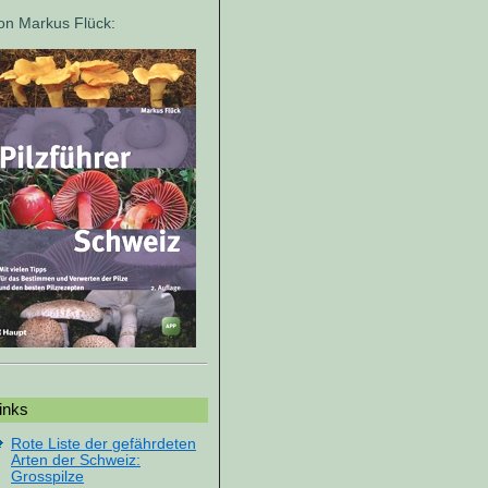
on Markus Flück:
inks
Rote Liste der gefährdeten
Arten der Schweiz:
Grosspilze