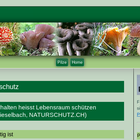
Pilze
Home
schutz
F
erhalten heisst Lebensraum schützen
s
Kieselbach, NATURSCHUTZ.CH)
P
ig ist
P