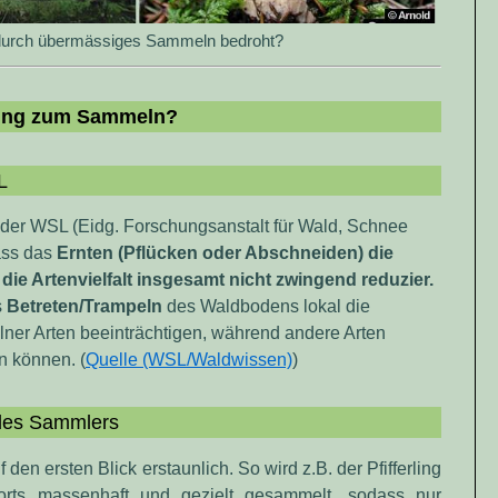
urch übermässiges Sammeln bedroht?
hung zum Sammeln?
L
 der WSL (Eidg. Forschungsanstalt für Wald, Schnee
ass das
Ernten (Pflücken oder Abschneiden) die
die Artenvielfalt insgesamt nicht zwingend reduzier.
s
Betreten/Trampeln
des Waldbodens lokal die
lner Arten beeinträchtigen, während andere Arten
n können. (
Quelle (WSL/Waldwissen)
)
 des Sammlers
den ersten Blick erstaunlich. So wird z.B. der Pfifferling
rts massenhaft und gezielt gesammelt, sodass nur