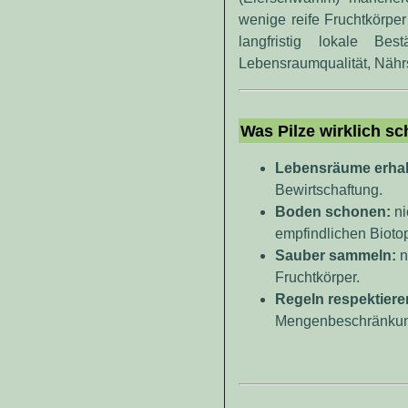
wenige reife Fruchtkörpe
langfristig lokale B
Lebensraumqualität, Nährs
Was Pilze wirklich sc
Lebensräume erhal
Bewirtschaftung.
Boden schonen:
ni
empfindlichen Bioto
Sauber sammeln:
n
Fruchtkörper.
Regeln respektiere
Mengenbeschränkun