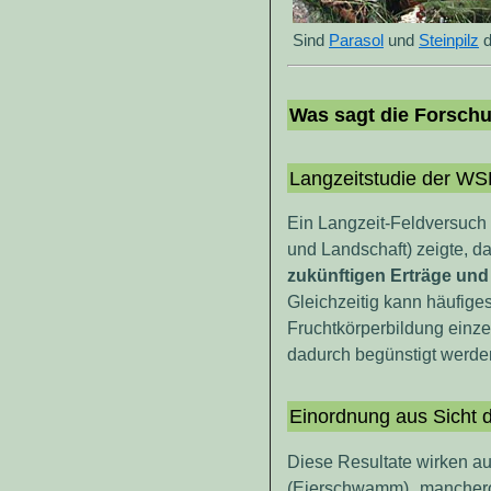
Sind
Parasol
und
Steinpilz
d
Was sagt die Forsc
Langzeitstudie der WS
Ein Langzeit-Feldversuch
und Landschaft) zeigte, d
zukünftigen Erträge und 
Gleichzeitig kann häufige
Fruchtkörperbildung einze
dadurch begünstigt werde
Einordnung aus Sicht
Diese Resultate wirken auf 
(Eierschwamm) manchero