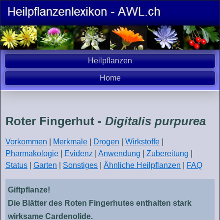
Heilpflanzen
Home
Roter Fingerhut -
Digitalis purpurea
Vorkommen
|
Merkmale
|
Drogen
|
Wirkstoffe
|
Pharmakologie
|
Evidenz
|
Anwendung
|
Zubereitung
|
Status
|
Garten
|
Sonstiges
|
Ähnliche Heilpflanzen
|
FAQ
Giftpflanze!
Die Blätter des Roten Fingerhutes enthalten stark
wirksame Cardenolide.