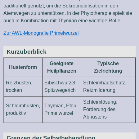
traditionell genutzt, um die Sekretmobilisation in den
Atemwegen zu unterstützen. In der Phytotherapie spielt sie
auch in Kombination mit Thymian eine wichtige Rolle.
Zur AWL-Monografie Primelwurzel
Kurzüberblick
Geeignete
Typische
Hustenform
Heilpflanzen
Zielrichtung
Reizhusten,
Eibischwurzel,
Schleimhautschutz,
trocken
Spitzwegerich
Reizmilderung
Schleimlösung,
Schleimhusten,
Thymian, Efeu,
Förderung des
produktiv
Primelwurzel
Abhustens
Grenzen der Selbstbehandlung