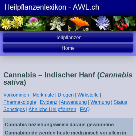
Heilpflanzen
Home
Cannabis – Indischer Hanf (
Cannabis
sativa
)
Vorkommen
|
Merkmale
|
Drogen
|
Wirkstoffe
|
Pharmakologie
|
Evidenz
|
Anwendung
|
Warnung
|
Status
|
Sonstiges
|
Ähnliche Heilpflanzen
|
FAQ
Cannabis beziehungsweise daraus gewonnene
Cannabinoide werden heute medizinisch vor allem in