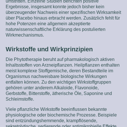
umstritten. Einzelne Studien berichten positive
Ergebnisse, insgesamt konnte jedoch bisher kein
überzeugender Nachweis einer spezifischen Wirksamkeit
über Placebo hinaus erbracht werden. Zusätzlich fehlt für
hohe Potenzen eine allgemein akzeptierte
naturwissenschaftliche Erklärung des postulierten
Wirkmechanismus.
Wirkstoffe und Wirkprinzipien
Die Phytotherapie beruht auf pharmakologisch aktiven
Inhaltsstoffen von Arzneipflanzen. Heilpflanzen enthalten
meist komplexe Stoffgemische, deren Bestandteile im
Organismus nachweisbare biologische Wirkungen
entfalten können. Zu den wichtigen Wirkstoffgruppen
gehören unter anderem Alkaloide, Flavonoide,
Gerbstoffe, Bitterstoffe, ätherische Öle, Saponine und
Schleimstoffe.
Viele pflanzliche Wirkstoffe beeinflussen bekannte
physiologische oder biochemische Prozesse. Beispiele
sind entzündungshemmende, krampflösende,
sekretolytische, sedierende oder antimikrobielle Effekte.