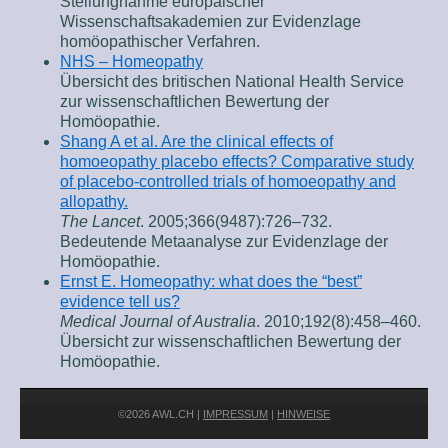
Stellungnahme europäischer
Wissenschaftsakademien zur Evidenzlage
homöopathischer Verfahren.
NHS – Homeopathy
Übersicht des britischen National Health Service
zur wissenschaftlichen Bewertung der
Homöopathie.
Shang A et al. Are the clinical effects of
homoeopathy placebo effects? Comparative study
of placebo-controlled trials of homoeopathy and
allopathy.
The Lancet
. 2005;366(9487):726–732.
Bedeutende Metaanalyse zur Evidenzlage der
Homöopathie.
Ernst E. Homeopathy: what does the “best”
evidence tell us?
Medical Journal of Australia
. 2010;192(8):458–460.
Übersicht zur wissenschaftlichen Bewertung der
Homöopathie.
©2026 AWL.CH |
IMPRESSUM
|
HINWEISE