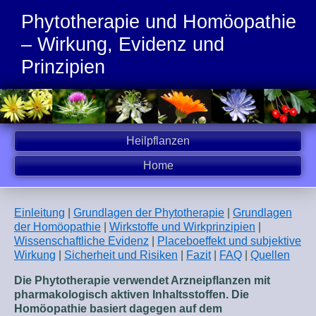
Phytotherapie und Homöopathie
– Wirkung, Evidenz und
Prinzipien
Heilpflanzen
Home
Einleitung
|
Grundlagen der Phytotherapie
|
Grundlagen
der Homöopathie
|
Wirkstoffe und Wirkprinzipien
|
Wissenschaftliche Evidenz
|
Placeboeffekt und subjektive
Wirkung
|
Sicherheit und Risiken
|
Fazit
|
FAQ
|
Quellen
Die Phytotherapie verwendet Arzneipflanzen mit
pharmakologisch aktiven Inhaltsstoffen. Die
Homöopathie basiert dagegen auf dem